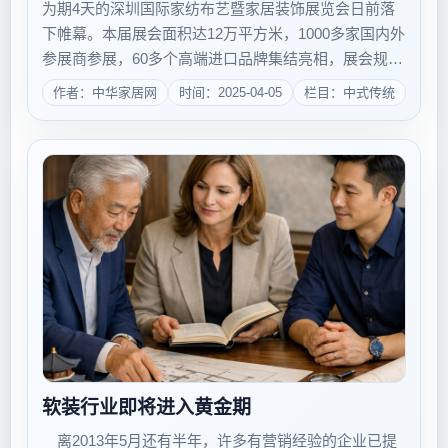
为期4天的深圳国际家纺布艺暨家居装饰展览会日前落
下帷幕。本届展会面积达12万平方米，1000多家国内外
参展商参展，60多个高端进口品牌集结亮相，展会规模
再创行业历史之最。业内人士表示，大家居整体软装潮
作者：中华家居网
时间：2025-04-05
栏目：中式传统
流依然是大势所趋，消费者日趋增长的刚性需求将抵消
房地产市场对家纺行业的负面影响。整体...
软装行业即将进入黄金期
离2013年5月还有半年，许多有营销经验的企业已提