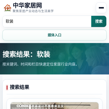
中华家居网
聚焦家居产业动态与生活美学
搜索
媒体入口
首页
家居资讯
搜索结果：软装
按关键词、时间和栏目快速定位家居行业内容。
家居风水
家居欣赏
时尚饰家
装修设计
搜索结果
家具知识
家居文化
家装攻略
创意家居