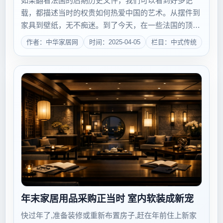
如果翻看法国的后期历史文件，我们可以看到好多记
载，都描述当时的权贵如何热爱中国的艺术。从摆件到
家具到壁纸，无不痴迷。到了今天，在一些法国的顶尖
壁纸品牌里，还能看到单幅水墨画的壁纸，或者是整幅
作者：中华家居网
时间：2025-04-05
栏目：中式传统
花鸟鱼虫的壁纸。那个时代的中国风饰品家具，被老外
们看成异邦文化的结晶，宗教崇拜一样地喜欢。几年...
年末家居用品采购正当时 室内软装成新宠
快过年了,准备装修或重新布置房子,赶在年前住上新家