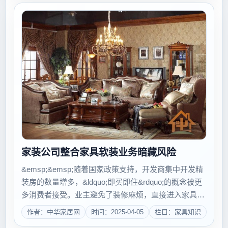
家装公司整合家具软装业务暗藏风险
&emsp;&emsp;随着国家政策支持，开发商集中开发精
装房的数量增多，&ldquo;即买即住&rdquo;的概念被更
多消费者接受。业主避免了装修麻烦，直接进入家具、
窗帘、配饰等软装产品采购阶段，&ldquo;硬装&rdquo;
作者：中华家居网
时间：2025-04-05
栏目：家具知识
后时代将来临，家装公司是否会改变&ldquo;硬装&...