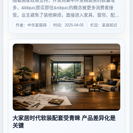
随着国家政策支持，开发商集中开发精装房的数量增
多，&ldquo;即买即住&rdquo;的概念被更多消费者接
受。业主避免了装修麻烦，直接进入家具、窗帘、配饰
等软装产品采购阶段，&ldquo;硬装&rdquo;后时代将来
作者：中华家居网
时间：2025-04-05
栏目：家具知识
临，家装公司是否会改变&ldquo;硬装&rdquo;基因，整
合&l...
大家居时代软装配套受青睐 产品差异化是
关键