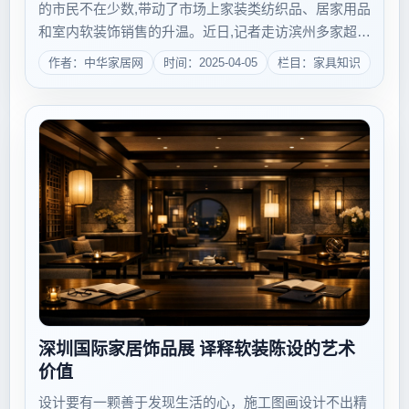
的市民不在少数,带动了市场上家装类纺织品、居家用品
和室内软装饰销售的升温。近日,记者走访滨州多家超市
和小商品批发市场,发现元旦过后,天气寒冷加上年关临
作者：中华家居网
时间：2025-04-05
栏目：家具知识
近,各类节庆用品受到热捧,市民的消费需求和卖家的销
售量进一步上升。 年味家居商品走...
深圳国际家居饰品展 译释软装陈设的艺术
价值
设计要有一颗善于发现生活的心，施工图画设计不出精