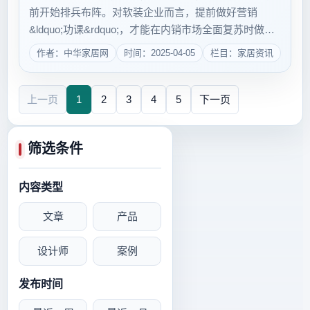
前开始排兵布阵。对软装企业而言，提前做好营销
&ldquo;功课&rdquo;，才能在内销市场全面复苏时做到
游刃有余，进而在未来10年驶上企业发展的快车
作者：中华家居网
时间：2025-04-05
栏目：家居资讯
道。 一年前，亚太传媒根据900多名一线员工提供
的市场调研数据，大胆预言泛家居行...
上一页
1
2
3
4
5
下一页
筛选条件
内容类型
文章
产品
设计师
案例
发布时间