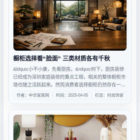
橱柜选择看“脸面” 三类材质各有千秋
&ldquo;小不小康，先看厨房。&rdquo;时下，厨房装修
已经成为深圳家庭装修的重点工程，相关的整体橱柜市
场也随之活跃起来。然而消费者选择橱柜仍然存在一些
误区，如过分注重外形或者过分迷信所谓E0的环保标
作者：中华家居网
时间：2025-04-05
栏目：时尚饰家
准，其实橱柜各个部位的材质才是影响日后使用的关键
要素。其中，橱柜的脸面&mda...