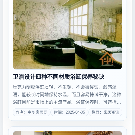
卫浴设计四种不同材质浴缸保养秘诀
压克力塑胶浴缸质轻，不生锈，不会被侵蚀，触感温
暖，能较长时间地保持水温，而且容易抹试干净，这种
浴缸目前是市场上的主流产品。浴缸保养时，可选择合
适的抛光机，1900转左右机型羊毛抛光盘，将蜡涂在抛
作者：中华家居网
时间：2025-04-05
栏目：家居资讯
光盘上，而后对抛光部位打磨。在打磨前要先对表面进
行沙纸修复(1000号或1500号)，反...