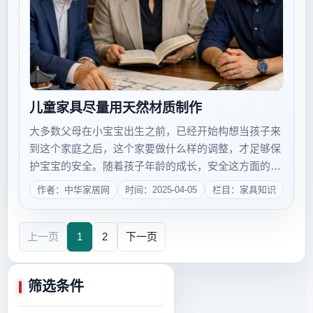
儿童家具尽量用天然材质制作
大多数父母在小宝宝出生之前，已经开始构想当孩子来
到这个家庭之后，这个家要做什么样的调整，才足够保
护宝宝的安全。随着孩子年龄的成长，安全这方面的重
要性在很多家长的心中逐年降低，但事实上这种认识是
作者：中华家居网
时间：2025-04-05
栏目：家具知识
错误的。婴儿固然非常柔弱，需要父母照顾，作为家长
也确实会尽心尽力充分考虑，但其实孩子在8岁以...
上一页
1
2
下一页
筛选条件