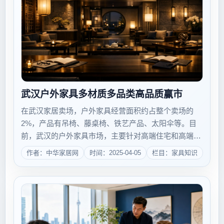
武汉户外家具多材质多品类高品质赢市
在武汉家居卖场，户外家具经营面积约占整个卖场的
2%，产品有吊椅、藤桌椅、铁艺产品、太阳伞等。目
前，武汉的户外家具市场，主要针对高端住宅和高端休
闲场所，并未普及至更多大众消费者家中。随着经济的
作者：中华家居网
时间：2025-04-05
栏目：家具知识
发展和生活观念的转变，户外休闲理念越来越深入人
心，进驻武汉的高端户外家具品牌正以传播休闲理念
的...