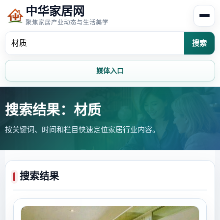
中华家居网
聚焦家居产业动态与生活美学
搜索
媒体入口
首页
家居资讯
搜索结果：材质
按关键词、时间和栏目快速定位家居行业内容。
家居风水
家居欣赏
时尚饰家
装修设计
搜索结果
家具知识
家居文化
家装攻略
创意家居