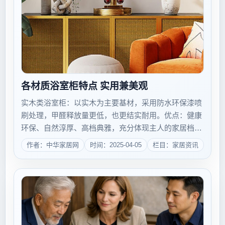
各材质浴室柜特点 实用兼美观
实木类浴室柜：以实木为主要基材，采用防水环保漆喷
刷处理，甲醛释放量更低，也更结实耐用。优点：健康
环保、自然淳厚、高档典雅，充分体现主人的家居档次
和身份的尊贵。缺点：价格昂贵。同时，如果所处环境
作者：中华家居网
时间：2025-04-05
栏目：家居资讯
很干燥则容易干裂，故保养时应用比较潮湿的纯棉抹布
经常檫拭。陶瓷类浴室柜：直接依据模具烧制成的...