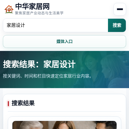
中华家居网
聚焦家居产业动态与生活美学
搜索
媒体入口
首页
家居资讯
搜索结果：家居设计
按关键词、时间和栏目快速定位家居行业内容。
家居风水
家居欣赏
时尚饰家
装修设计
搜索结果
家具知识
家居文化
家装攻略
创意家居