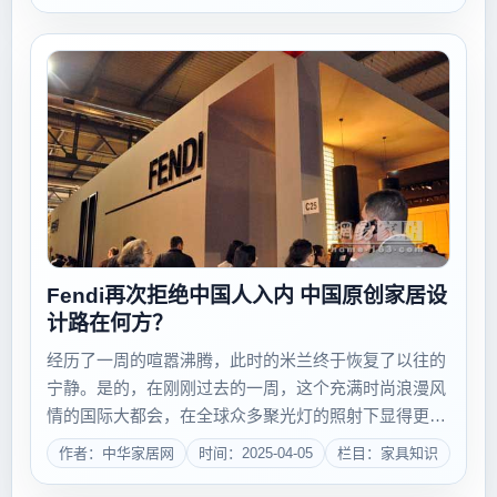
历史中，找到根由。史前，人类赖以遮风蔽雨的居...
Fendi再次拒绝中国人入内 中国原创家居设
计路在何方？
经历了一周的喧嚣沸腾，此时的米兰终于恢复了以往的
宁静。是的，在刚刚过去的一周，这个充满时尚浪漫风
情的国际大都会，在全球众多聚光灯的照射下显得更加
熠熠夺目。全世界的设计爱好者纷至沓来，疯狂得享受
作者：中华家居网
时间：2025-04-05
栏目：家具知识
着设计界一年一次的饕餮盛宴。受欧债危机影响 2012