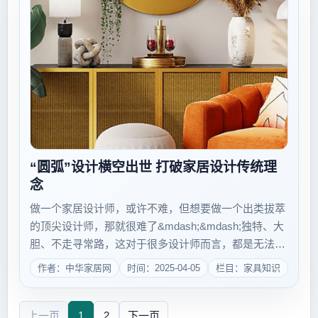
“圆弧”设计横空出世 打破家居设计传统理
念
做一个家居设计师，或许不难，但想要做一个出类拔萃
的顶尖设计师，那就很难了&mdash;&mdash;独特、大
胆、不走寻常路，这对于很多设计师而言，都是无法望
其项背的特点，也是与顶尖设计师之间存在的差距。唯
作者：中华家居网
时间：2025-04-05
栏目：家具知识
有打破常规的勇气，才有具有引领一季潮流的可能。而
墨守成规，只能固步自封。在以往的...
上一页
1
2
下一页