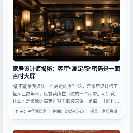
家居设计师揭秘：客厅“高定感”密码是一面
百吋大屏
“能不能给我设计一个高定的家？”这，是家居设计师王
恒从业数年来，反复萦绕在耳边的一个问题。可究竟，
什么才是极致的高定？对于服装来讲，是每一寸面料与
肌肤线条的完美合贴；对于珠宝来讲，是工匠技艺与灵
作者：中华家居网
时间：2025-05-23
栏目：家居资讯
感跟佩戴者的内涵相洽。而对于家来讲，王恒给出的答
案是——它是一种不可替代的生活体验，不能光...