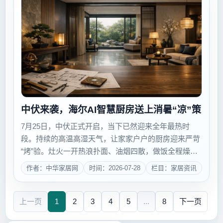
中伏来袭，海尔AI智慧厨房送上消暑“凉”策
7月25日，中伏正式开启，当下已然迎来全年最热时
段。持续的高温高湿天气，让家家户户的厨房迎来严苛
“烤”验。灶火一开热浪扑面、油烟四散，做饭全程燥热
呛鼻；高温环境加速食材腐坏，餐后堆积的碗筷也极易
作者：中华家居网
时间：2026-07-28
栏目：家居资讯
滋生霉菌。多重夏日厨房难题叠加，如何清爽安稳度过
三伏天？针对夏日厨房痛点，海尔智家发布《硬...
上一页
1
2
3
4
5
...
8
下一页