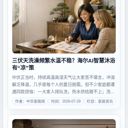
三伏天洗澡频繁水温不稳？海尔AI智慧沐浴
有“凉”策
中伏正当时，持续高温高湿天气让大家苦不堪言，冲澡
解乏降温，几乎是每个人的夏日刚需。但不少家庭都遭
遇同款烦恼：一大家人排队洗，热水供给跟不上；洗澡
中途关花洒，再开遭遇冷水突袭；卫生间、厨房同时用
作者：中华家居网
时间：2026-07-29
栏目：家居资讯
水，洗澡水温断崖式下降！直面三伏天洗浴痛点，7月
29日，海尔智家发布《硬刚三伏天，海尔AI智...