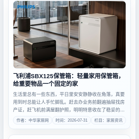
飞利浦SBX125保管箱：轻量家用保管箱，
给重要物品一个固定的家
生活里总有一些东西，平日里安安静静收在角落，真要
用到时总能让人手忙脚乱。赶去办业务前翻遍抽屉找房
产证，赶飞机前满屋翻护照，明明特意收在了稳妥的地
方，转头就忘了具体位置，来回折腾半天耽误事。还有
作者：中华家居网
时间：2026-07-31
栏目：家居资讯
家里的备用现金、重要数码硬盘、私人印章，随便放在
抽屉里总觉得不踏实，怕孩子随手翻弄，怕保洁或...