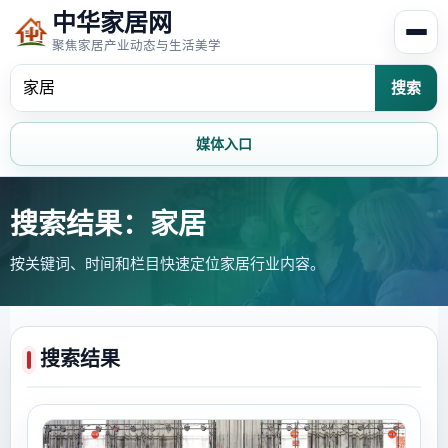
中华家居网
聚焦家居产业动态与生活美学
搜索
媒体入口
首页
家居资讯
搜索结果：家居
按关键词、时间和栏目快速定位家居行业内容。
家居风水
家居欣赏
时尚饰家
装修设计
搜索结果
家具知识
家居文化
家装攻略
创意家居