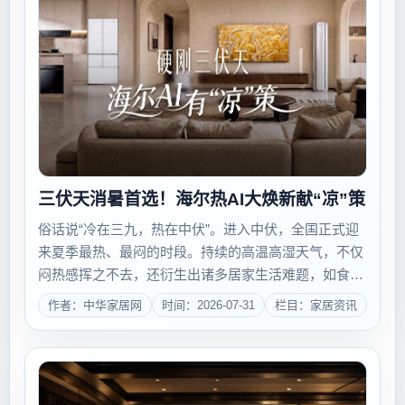
三伏天消暑首选！海尔热AI大焕新献“凉”策
俗话说“冷在三九，热在中伏”。进入中伏，全国正式迎
来夏季最热、最闷的时段。持续的高温高湿天气，不仅
闷热感挥之不去，还衍生出诸多居家生活难题，如食材
难保鲜、空调冷风生硬、衣服潮湿有异味等等。如何清
作者：中华家居网
时间：2026-07-31
栏目：家居资讯
爽度过三伏天？7月30日，海尔智家发布《硬刚三伏
天，海尔AI有“凉”策》视频，依托全场景A...