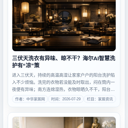
三伏天洗衣有异味、晾不干？海尔AI智慧洗
护有“凉”策
进入三伏天，持续的高温高湿让家家户户的阳台洗护陷
入不少烦恼。洗完的衣物若没能及时取出，闷在筒内一
夜便有异味；南方连绵湿热，衣物晾晒久不干，阳台空
间被晾衣架挤占，潮热异味成了夏日居家常态。7月28
作者：中华家居网
时间：2026-07-29
栏目：家居资讯
日，海尔智家上线《硬刚三伏天，海尔AI智慧洗护有
“凉”策》视频，以AI洗护科技化解三伏天洗...