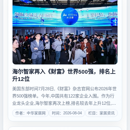
海尔智家再入《财富》世界500强，排名上
升12位
美国东部时间7月28日,《财富》杂志官网公布2026年世
界500强榜单。今年,中国共有122家企业入围。作为行
业龙头企业,海尔智家再次上榜,排名较去年上升12位,位
列第378名,这已是其连续第9年跻身该榜单,且排名稳步
作者：中华家居网
时间：2026-08-04
栏目：家居资讯
攀升。在全球家电市场整体需求承压、行业增长动能偏
弱的背景下,海尔智...