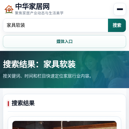
中华家居网
聚焦家居产业动态与生活美学
搜索
媒体入口
首页
家居资讯
搜索结果：家具软装
按关键词、时间和栏目快速定位家居行业内容。
家居风水
家居欣赏
时尚饰家
装修设计
搜索结果
家具知识
家居文化
家装攻略
创意家居