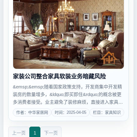
家装公司整合家具软装业务暗藏风险
&emsp;&emsp;随着国家政策支持，开发商集中开发精
装房的数量增多，&ldquo;即买即住&rdquo;的概念被更
多消费者接受。业主避免了装修麻烦，直接进入家具、
窗帘、配饰等软装产品采购阶段，&ldquo;硬装&rdquo;
作者：中华家居网
时间：2025-04-05
栏目：家具知识
后时代将来临，家装公司是否会改变&ldquo;硬装&...
上一页
1
下一页