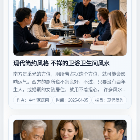
现代简约风格 不祥的卫浴卫生间风水
南方是采光的方位，厕所若占据这个方位，就可能会影
响运气。西方的厕所也不怎么好，不过，只要没有酉年
生人，或婚期的女孩居住，就用不着担心。 许多风水典
籍均有提到浴厕不宜设在西南和东北方，认为浴厕设在
作者：中华家居网
时间：2025-04-05
栏目：现代简约
这两个地方主大凶，但又说不出个所以然，令一般人莫
名其妙。其实，这是由八卦的卦相决定的，东...