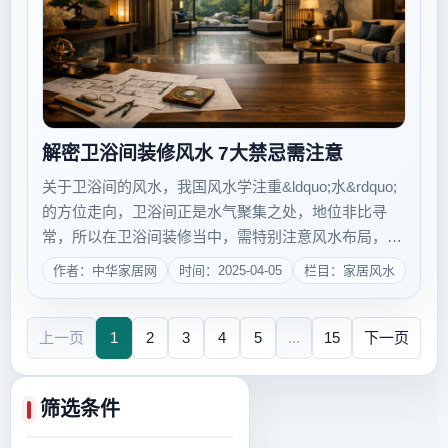
解密卫浴间装修风水 7大禁忌需注意
关于卫浴间的风水，我国风水学注重&ldquo;水&rdquo;
的方位走向，卫浴间正是水气聚集之处，地位非比寻
常，所以在卫浴间装修当中，需特别注意风水布局，以
免影响家庭生活。 卫浴间不宜开在西南或东北
作者：中华家居网
时间：2025-04-05
栏目：家居风水
方 卫浴间重在来水和去水，水气甚重，倘若开在西
南或东北两个气当旺的方位，会有&ld...
上一页
1
2
3
4
5
...
15
下一页
筛选条件