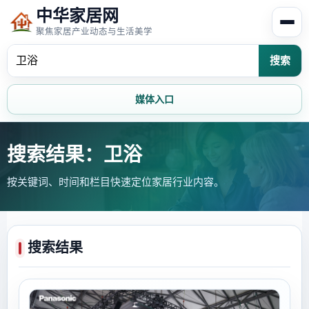
中华家居网
聚焦家居产业动态与生活美学
搜索
媒体入口
首页
家居资讯
搜索结果：卫浴
按关键词、时间和栏目快速定位家居行业内容。
家居风水
家居欣赏
时尚饰家
装修设计
搜索结果
家具知识
家居文化
家装攻略
创意家居