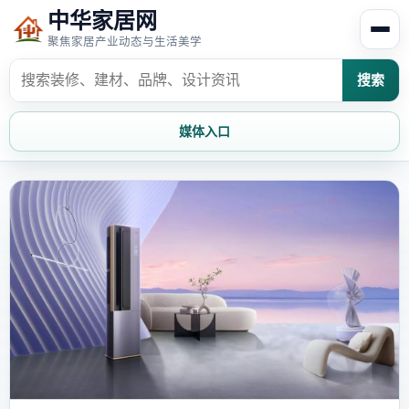
中华家居网
聚焦家居产业动态与生活美学
搜索
媒体入口
首页
家居资讯
家居风水
家居欣赏
时尚饰家
装修设计
家具知识
家居文化
家装攻略
创意家居