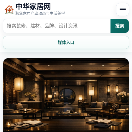
中华家居网
聚焦家居产业动态与生活美学
搜索
媒体入口
首页
家居资讯
家居风水
家居欣赏
时尚饰家
装修设计
家具知识
家居文化
家装攻略
创意家居