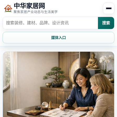
中华家居网
聚焦家居产业动态与生活美学
搜索
媒体入口
首页
家居资讯
家居风水
家居欣赏
时尚饰家
装修设计
家具知识
家居文化
家装攻略
创意家居