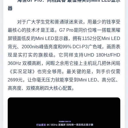
　　海信G7 Pro：同档真香 最值得买的Mini LED显示
器
　　对于广大学生党和普通球迷来说，用最少的钱享受
最核心的技术才是王道。G7 Pro是同价位唯一搭载黑曜
屏镜面低反的Mini LED显示器，拥有1152分区Mini LED
背光、2000nits峰值亮度和99% DCI-P3广色域，画质表
现是实打实的旗舰级。它同样支持UHD 180Hz/FHD 
360Hz 双模高刷，闲暇之余用它接上主机玩几把休闲局
《实况足球》也完全够用。最关键的是，到手价仅需
2699元，让你毫无压力就能享受到Mini LED、高分区、
高亮度、双模高刷四大核心配置。