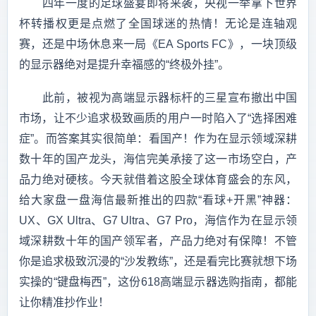
　　四年一度的足球盛宴即将来袭，央视一举拿下世界
杯转播权更是点燃了全国球迷的热情！无论是连轴观
赛，还是中场休息来一局《EA Sports FC》，一块顶级
的显示器绝对是提升幸福感的“终极外挂”。
　　此前，被视为高端显示器标杆的三星宣布撤出中国
市场，让不少追求极致画质的用户一时陷入了“选择困难
症”。而答案其实很简单：看国产！作为在显示领域深耕
数十年的国产龙头，海信完美承接了这一市场空白，产
品力绝对硬核。今天就借着这股全球体育盛会的东风，
给大家盘一盘海信最新推出的四款“看球+开黑”神器：
UX、GX Ultra、G7 Ultra、G7 Pro，海信作为在显示领
域深耕数十年的国产领军者，产品力绝对有保障！不管
你是追求极致沉浸的“沙发教练”，还是看完比赛就想下场
实操的“键盘梅西”，这份618高端显示器选购指南，都能
让你精准抄作业！