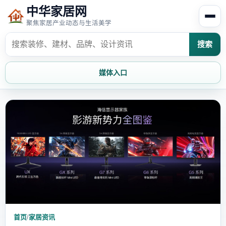
中华家居网
聚焦家居产业动态与生活美学
搜索
媒体入口
首页
家居资讯
家居风水
家居欣赏
时尚饰家
装修设计
家具知识
家居文化
家装攻略
创意家居
首页
/
家居资讯