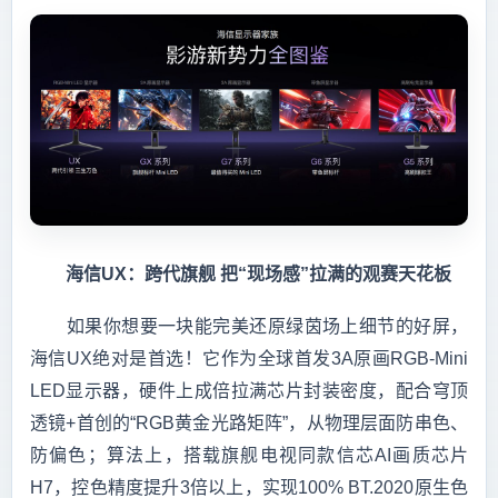
　　海信UX：跨代旗舰 把“现场感”拉满的观赛天花板
　　如果你想要一块能完美还原绿茵场上细节的好屏，
海信UX绝对是首选！它作为全球首发3A原画RGB-Mini 
LED显示器，硬件上成倍拉满芯片封装密度，配合穹顶
透镜+首创的“RGB黄金光路矩阵”，从物理层面防串色、
防偏色；算法上，搭载旗舰电视同款信芯AI画质芯片
H7，控色精度提升3倍以上，实现100% BT.2020原生色