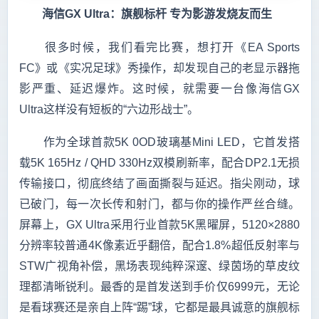
　　海信GX Ultra：旗舰标杆 专为影游发烧友而生
　　很多时候，我们看完比赛，想打开《EA Sports 
FC》或《实况足球》秀操作，却发现自己的老显示器拖
影严重、延迟爆炸。这时候，就需要一台像海信GX 
Ultra这样没有短板的“六边形战士”。
　　作为全球首款5K 0OD玻璃基Mini LED，它首发搭
载5K 165Hz / QHD 330Hz双模刷新率，配合DP2.1无损
传输接口，彻底终结了画面撕裂与延迟。指尖刚动，球
已破门，每一次长传和射门，都与你的操作严丝合缝。
屏幕上，GX Ultra采用行业首款5K黑曜屏，5120×2880
分辨率较普通4K像素近乎翻倍，配合1.8%超低反射率与
STW广视角补偿，黑场表现纯粹深邃、绿茵场的草皮纹
理都清晰锐利。最香的是首发送到手价仅6999元，无论
是看球赛还是亲自上阵“踢”球，它都是最具诚意的旗舰标