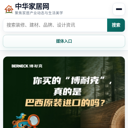
中华家居网
聚焦家居产业动态与生活美学
搜索
媒体入口
首页
家居资讯
家居风水
家居欣赏
时尚饰家
装修设计
家具知识
家居文化
家装攻略
创意家居