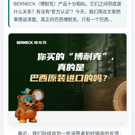
BERNECK（博耐克）产品十分相似。它们之间到底是
什么关系？有没有“官方认证”？今天，我们用这文章把
事情说清楚。真正的巴西博耐克，只有一个巴西...
最近，我们陆续收到一些消费者和经销商的反馈：