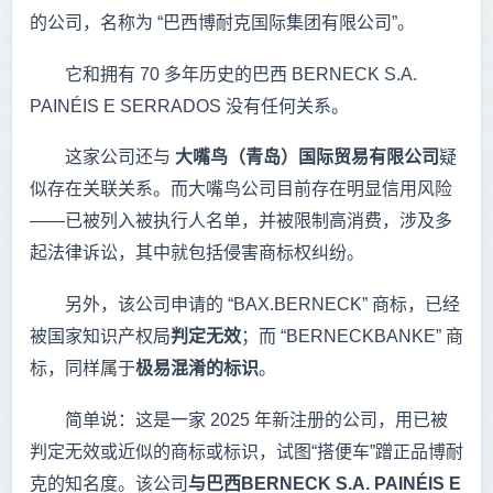
的公司，名称为 “巴西博耐克国际集团有限公司”。
它和拥有 70 多年历史的巴西 BERNECK S.A.
PAINÉIS E SERRADOS 没有任何关系。
这家公司还与
大嘴鸟（青岛）国际贸易有限公司
疑
似存在关联关系。而大嘴鸟公司目前存在明显信用风险
——已被列入被执行人名单，并被限制高消费，涉及多
起法律诉讼，其中就包括侵害商标权纠纷。
另外，该公司申请的 “BAX.BERNECK” 商标，已经
被国家知识产权局
判定无效
；而 “BERNECKBANKE” 商
标，同样属于
极易混淆的标识
。
简单说：这是一家 2025 年新注册的公司，用已被
判定无效或近似的商标或标识，试图“搭便车”蹭正品博耐
克的知名度。该公司
与巴西
BERNECK S.A. PAINÉIS E