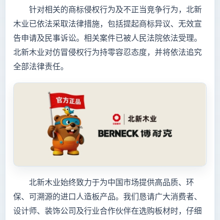
针对相关的商标侵权行为及不正当竞争行为，北新
木业已依法采取法律措施，包括提起商标异议、无效宣
告申请及民事诉讼。相关案件已被人民法院依法受理。
北新木业对仿冒侵权行为持零容忍态度，并将依法追究
全部法律责任。
北新木业始终致力于为中国市场提供高品质、环
保、可溯源的进口人造板产品。我们恳请广大消费者、
设计师、装饰公司及行业合作伙伴在选购板材时，仔细